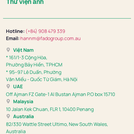
Thư viện ảnh
Hotline:
(+84) 908 479 339
Email:
hannm@fadogroup.com.au
Việt Nam
* 161/1-3 Cộng Hòa,
Phường Bảy Hiền, TPHCM
* 95–97 Lê Duẩn, Phường
Văn Miếu - Quốc Từ Giám, Hà Nội
UAE
Off Ajman FZ Gate-1 Al Bustan Ajman P.O box 15710
Malaysia
10 Jalan Kek Chuan, FLR 1, 10400 Penang
Australia
82/330 Wattle Street Ultimo, New South Wales,
Australia