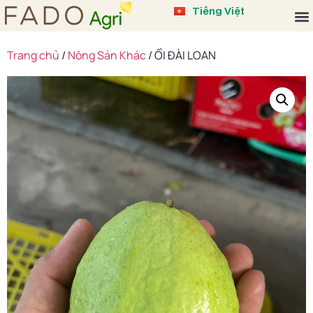
中文 (中国)
Tiếng Việt
English
Trang chủ
/
Nông Sản Khác
/ ỔI ĐÀI LOAN