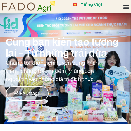
中文 (中国)
Tiếng Việt
English
Cùng bạn kiến tạo tương
lai - Từ những trái dừa
Chúng tôi không chỉ tuyển dụng nhân
viên - chúng tôi tìm kiếm những con
người tin vào những giá trị đích thực.
về FADOagri