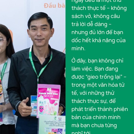
thách thực tế – không
sách vở, không câu
trả lời dễ dàng –
nhưng đủ lớn để bạn
dốc hết khả năng của
mình.
Ở đây, bạn không chỉ
làm việc. Bạn đang
được “gieo trồng lại” –
trong một văn hóa tử
tế, với những thử
thách thực sự, để
phát triển thành phiên
bản của chính mình
mà bạn chưa từng
nghĩ tới.