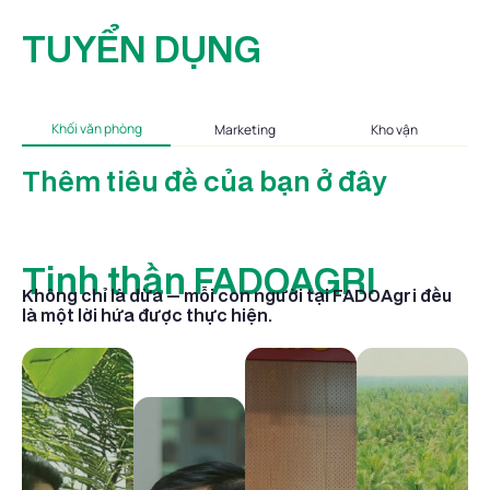
TUYỂN DỤNG
Khối văn phòng
Marketing
Kho vận
Thêm tiêu đề của bạn ở đây
Tinh thần FADOAGRI
Không chỉ là dừa — mỗi con người tại FADOAgri đều
t
là một lời hứa được thực hiện.
Nuôi
Phản
dưỡng
hồi
nhân
Văn hóa
toàn
tài
tử tế
cầu
g
FADOAgri
Sự tử tế không
Mỗi trái dừa
tin tưởng