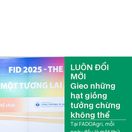
hành tinh.
LUÔN ĐỔI
MỚI
Gieo những
hạt giống
tưởng chừng
không thể
Tại FADOAgri, mỗi
ngày đều là một thử